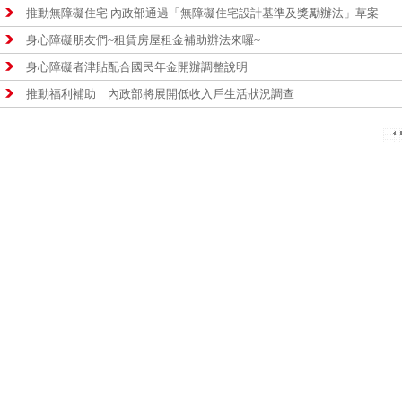
推動無障礙住宅 內政部通過「無障礙住宅設計基準及獎勵辦法」草案
身心障礙朋友們~租賃房屋租金補助辦法來囉~
身心障礙者津貼配合國民年金開辦調整說明
推動福利補助 內政部將展開低收入戶生活狀況調查